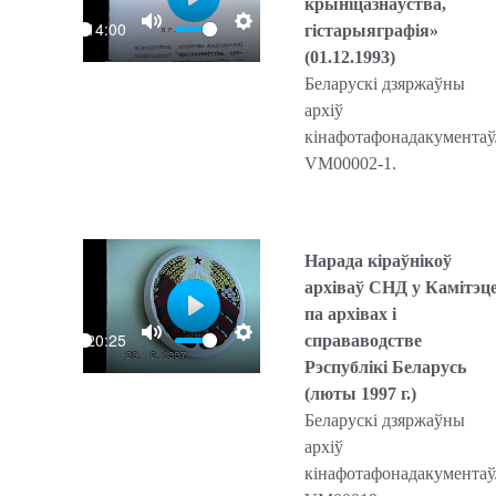
крыніцазнаўства,
P
14:00
гістарыяграфія»
l
(01.12.1993)
a
Беларускі дзяржаўны
y
архіў
кінафотафонадакументаў
VM00002-1.
Нарада кіраўнікоў
архіваў СНД у Камітэц
па архівах і
P
20:25
справаводстве
l
Рэспублікі Беларусь
a
(люты 1997 г.)
y
Беларускі дзяржаўны
архіў
кінафотафонадакументаў