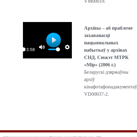
VM00019.
Архівы
–
аб
праблеме
захаванасці
нацыянальных
P
13:58
набыткаў у
архівах
l
СН
Д
. Сюжэт МТРК
a
«
М
і
р
»
(2006 г.)
y
Беларускі дзяржаўны
архіў
кінафотафонадакументаў
VD00037-2.